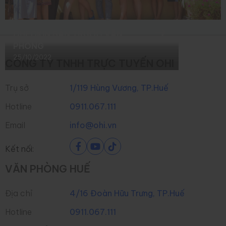
CHECKIN SÂN TRƯỚC VĂN
PHÒNG
25/10/2022
CÔNG TY TNHH TRỰC TUYẾN OHI
Trụ sở
1/119 Hùng Vương, TP.Huế
Hotline
0911.067.111
Email
info@ohi.vn
Kết nối:
VĂN PHÒNG HUẾ
Địa chỉ
4/16 Đoàn Hữu Trưng, TP.Huế
Hotline
0911.067.111