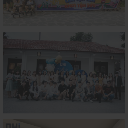
TEAMBUILDING - GALA
DINNER
29/09/2023
KỈ NIỆM SINH NHẬT OHI TRÒN 4