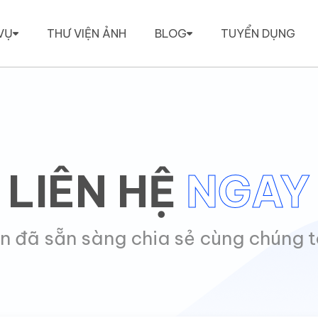
VỤ
THƯ VIỆN ẢNH
BLOG
TUYỂN DỤNG
LIÊN HỆ
NGAY
n đã sẵn sàng chia sẻ cùng chúng t