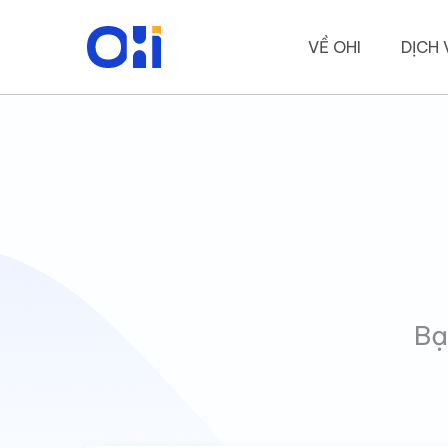
VỀ OHI
DỊCH 
Bạ